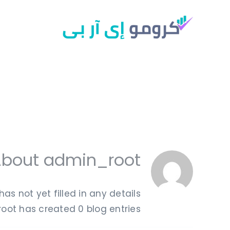
Ski
t
conten
About
admin_root
has not yet filled in any details.
oot has created 0 blog entries.